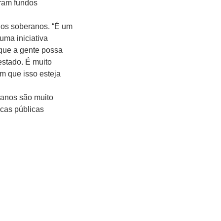
aram fundos
ndos soberanos. “É um
uma iniciativa
 que a gente possa
estado. É muito
om que isso esteja
eranos são muito
cas públicas