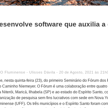
senvolve software que auxilia a 
 O Fluminense - Ulisses Dávila - 20 de Agosto, 2021 às 21h
ede, nesta quinta-feira (23), do primeiro Seminário do Fórum d
 do Caminho Niemeyer. O Fórum é uma colaboração entre quatro 
 Niterói, Maricá, Ilhabela (SP) e ao estado do Espírito Santo, c
organização de pesquisa sem fins lucrativos com sede em Nova Y
minense (UFF). Os três municípios e o Espírito Santo foram c