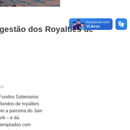
gestão dos Royalties de
04
os Fundos Soberanos
fundos de royalties
om a parceria do Jain
ork – e da
ontemplados com