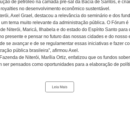
ução de petróleo na camada pré-sal da Bacia de Santos, e cri
s royalties no desenvolvimento econômico sustentável.
iterói, Axel Grael, destacou a relevância do seminário e dos fu
 um tema muito relevante da administração pública. O Fórum é 
de Niterói, Maricá, Ilhabela e do estado do Espírito Santo para
no presente e pensar no futuro das nossas cidades e do nosso 
de se avançar e de se regulamentar essas iniciativas e fazer c
ação pública brasileira”, afirmou Axel.
 Fazenda de Niterói, Marília Ortiz, enfatizou que os fundos sob
m ser pensados como oportunidades para a elaboração de políti
Leia Mais