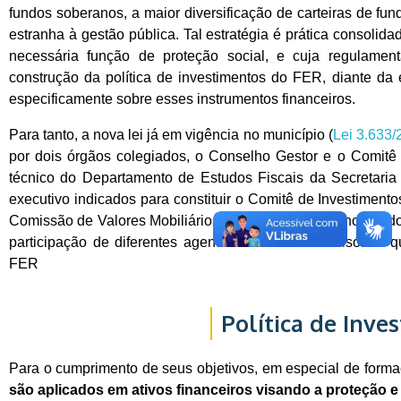
fundos soberanos, a maior diversificação de carteiras de fun
estranha à gestão pública. Tal estratégia é prática consolid
necessária função de proteção social, e cuja regulament
construção da política de investimentos do FER, diante da
especificamente sobre esses instrumentos financeiros.
Para tanto, a nova lei já em vigência no município (
Lei 3.633/
por dois órgãos colegiados, o Conselho Gestor e o Comitê
técnico do Departamento de Estudos Fiscais da Secretari
executivo indicados para constituir o Comitê de Investimento
Comissão de Valores Mobiliários (CVM) para serem nomeados
participação de diferentes agentes nas arenas decisórias q
FER
Política de Inve
Para o cumprimento de seus objetivos, em especial de form
são aplicados em ativos financeiros visando a proteção e